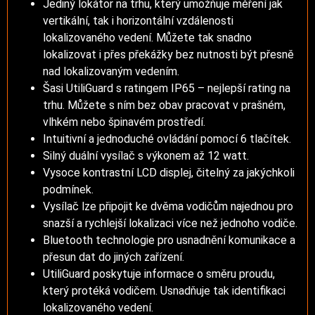
Jediný lokátor na trhu, který umožňuje měření jak
vertikální, tak i horizontální vzdálenosti
lokalizovaného vedení. Můžete tak snadno
lokalizovat i přes překážky bez nutnosti být přesně
nad lokalizovaným vedením.
Šasi UtiliGuard s ratingem IP65 – nejlepší rating na
trhu. Můžete s ním bez obav pracovat v prašném,
vlhkém nebo špinavém prostředí.
Intuitivní a jednoduché ovládání pomocí 6 tlačítek.
Silný duální vysílač s výkonem až 12 watt.
Vysoce kontrastní LCD displej, čitelný za jakýchkoli
podmínek.
Vysílač lze připojit ke dvěma vodičům najednou pro
snazší a rychlejší lokalizaci více než jednoho vodiče.
Bluetooth technologie pro usnadnění komunikace a
přesun dat do jiných zařízení.
UtiliGuard poskytuje informace o směru proudu,
který protéká vodičem. Usnadňuje tak identifikaci
lokalizovaného vedení.