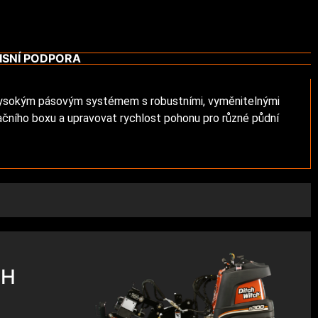
ISNÍ PODPORA
 vysokým pásovým systémem s robustními, vyměnitelnými
bračního boxu a upravovat rychlost pohonu pro různé půdní
UH