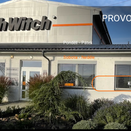
PROVO
Pondělí - Pátek
Sobota - Neděle
K