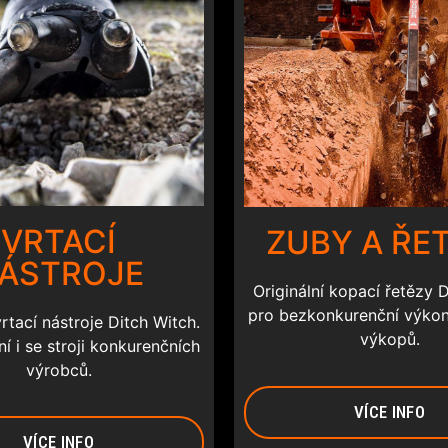
VRTACÍ
ZUBY A ŘE
ÁSTROJE
Originální kopací řetězy 
pro bezkonkurenční výkon
vrtací nástroje Ditch Witch.
výkopů.
í i se stroji konkurenčních
výrobců.
VÍCE INFO
VÍCE INFO