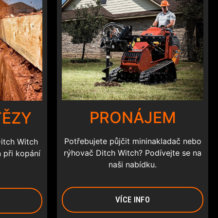
PRONÁJEM
TĚZY
Potřebujete půjčit mininakladač nebo
Ditch Witch
rýhovač Ditch Witch? Podívejte se na
 při kopání
naši nabídku.
VÍCE INFO