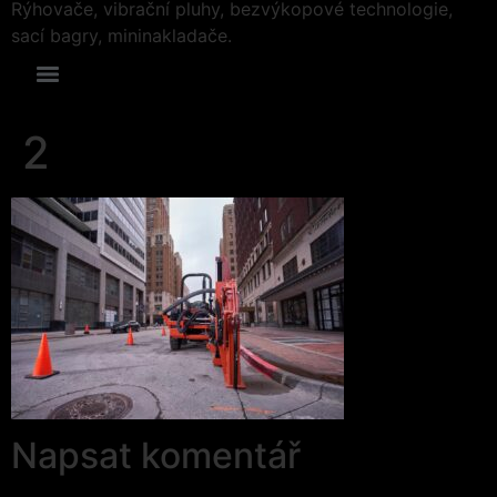
Rýhovače, vibrační pluhy, bezvýkopové technologie,
sací bagry, mininakladače.
2
Napsat komentář