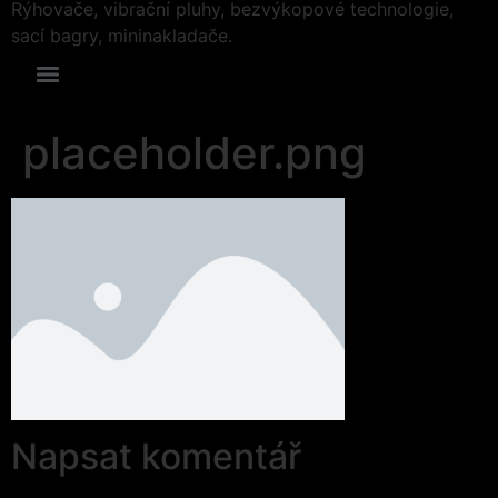
Rýhovače, vibrační pluhy, bezvýkopové technologie,
sací bagry, mininakladače.
placeholder.png
Napsat komentář