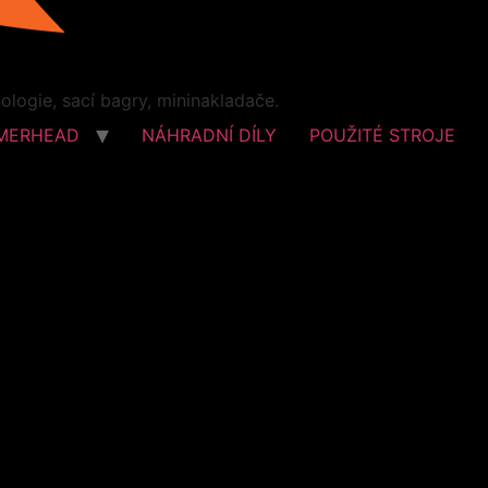
logie, sací bagry, mininakladače.
MERHEAD
NÁHRADNÍ DÍLY
POUŽITÉ STROJE