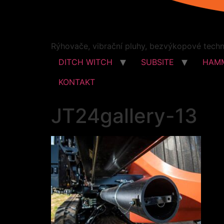
Rýhovače, vibrační pluhy, bezvýkopové techno
DITCH WITCH
SUBSITE
HAM
KONTAKT
JT24gallery-13