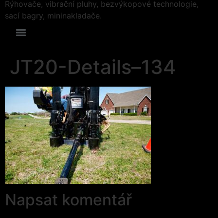
Rýhovače, vibrační pluhy, bezvýkopové technologie,
sací bagry, mininakladače.
JT20-Details–134
Napsat komentář