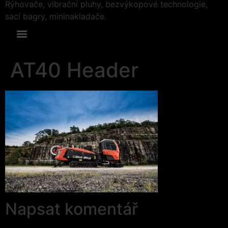
Rýhovače, vibrační pluhy, bezvýkopové technologie,
sací bagry, mininakladače.
AT40 Header
Napsat komentář