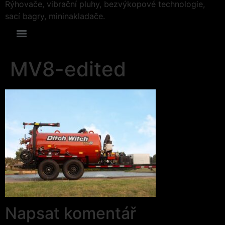
Rýhovače, vibrační pluhy, bezvýkopové technologie,
sací bagry, mininakladače.
MV8-edited
Napsat komentář