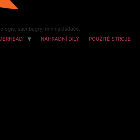
logie, sací bagry, mininakladače.
MERHEAD
NÁHRADNÍ DÍLY
POUŽITÉ STROJE