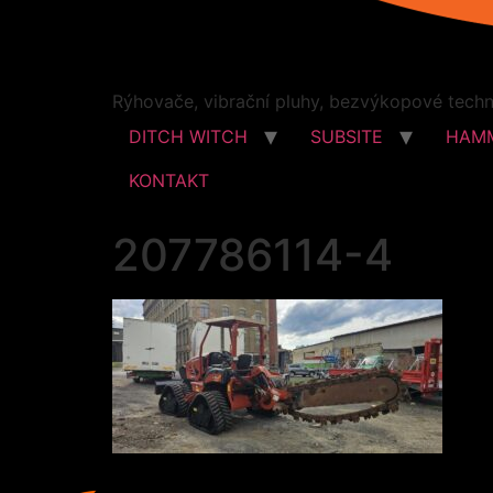
Rýhovače, vibrační pluhy, bezvýkopové techno
DITCH WITCH
SUBSITE
HAM
KONTAKT
207786114-4